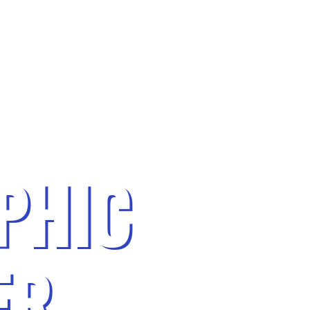
PHIC
ER
.