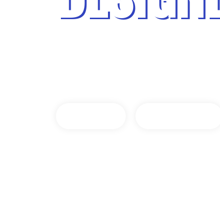
Lorem ipsum dolor sit amet, consectetur adi
eiusmod tempor incididunt ut labore et do
Hire Me
Get Started