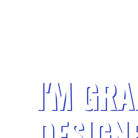
I'M
GRA
DESIGN